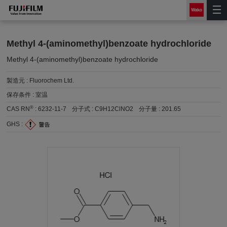
Methyl 4-(aminomethyl)benzoate hydrochloride
Methyl 4-(aminomethyl)benzoate hydrochloride
製造元 :
Fluorochem Ltd.
保存条件 :
室温
®
CAS RN
:
6232-11-7
分子式 :
C9H12ClNO2
分子量 :
201.65
GHS :