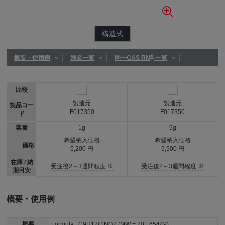
構造式
®
概要・使用例
別名一覧
同一CAS RN
一覧
比較
製造元
製造元
製品コー
F017350
F017350
ド
容量
1g
5g
希望納入価格
希望納入価格
価格
5,200 円
5,900 円
在庫 / 納
受注後2～3週間程度 ※
受注後2～3週間程度 ※
期目安
概要・使用例
概要
Formula : C9H12ClNO2 (MW = 201.65449)