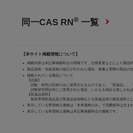
®
同一CAS RN
一覧
【本サイト掲載情報について】
掲載内容は本記事掲載時点の情報です。仕様変更などにより製品
製品規格・包装規格の改訂が行われた場合、画像と実際の製品の
掲載されている製品について
【試薬】
試験・研究の目的のみに使用されるものであり、「医薬品」、
試験研究用以外にご使用された場合、いかなる保証も致しかね
【医薬品原料】
製造専用医薬品及び医薬品添加物などを医薬品等の製造原料とし
表示している希望納入価格は「本体価格のみ」で消費税等は含ま
表示している希望納入価格は本記事掲載時点の価格です。