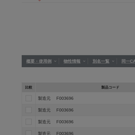
概要・使用例
物性情報
別名一覧
同一CA
比較
製品コード
製造元
F003696
製造元
F003696
製造元
F003696
製造元
F003696