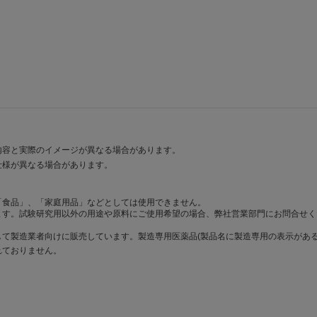
内容と実際のイメージが異なる場合があります。
仕様が異なる場合があります。
「食品」、「家庭用品」などとしては使用できません。
ます。試験研究用以外の用途や原料にご使用希望の場合、弊社営業部門にお問合せく
て製造業者向けに販売しています。製造専用医薬品(製品名に製造専用の表示がある
れておりません。