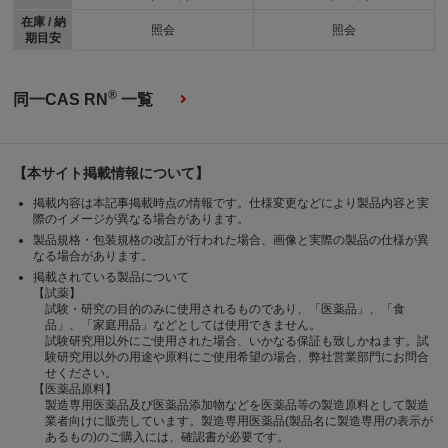
在庫 / 納
照会
照会
期目安
®
同一CAS RN
一覧
【本サイト掲載情報について】
掲載内容は本記事掲載時点の情報です。仕様変更などにより製品内容と実
際のイメージが異なる場合があります。
製品規格・包装規格の改訂が行われた場合、画像と実際の製品の仕様が異
なる場合があります。
掲載されている製品について
【試薬】
試験・研究の目的のみに使用されるものであり、「医薬品」、「食
品」、「家庭用品」などとしては使用できません。
試験研究用以外にご使用された場合、いかなる保証も致しかねます。試
験研究用以外の用途や原料にご使用希望の場合、弊社営業部門にお問合
せください。
【医薬品原料】
製造専用医薬品及び医薬品添加物などを医薬品等の製造原料として製造
業者向けに販売しています。製造専用医薬品(製品名に製造専用の表示が
あるもの)のご購入には、確認書が必要です。