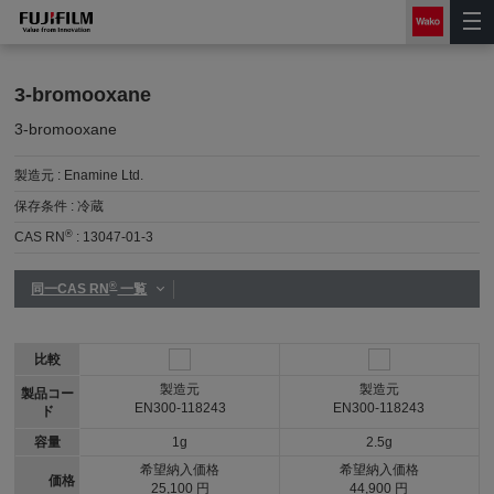
3-bromooxane
3-bromooxane
製造元 :
Enamine Ltd.
保存条件 :
冷蔵
®
CAS RN
:
13047-01-3
®
同一CAS RN
一覧
比較
製造元
製造元
製品コー
EN300-118243
EN300-118243
ド
容量
1g
2.5g
希望納入価格
希望納入価格
価格
25,100 円
44,900 円