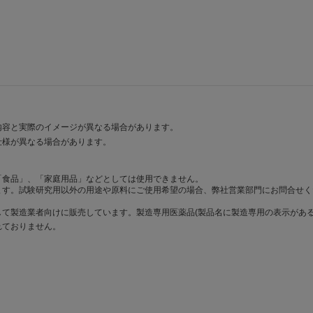
内容と実際のイメージが異なる場合があります。
仕様が異なる場合があります。
「食品」、「家庭用品」などとしては使用できません。
ます。試験研究用以外の用途や原料にご使用希望の場合、弊社営業部門にお問合せく
て製造業者向けに販売しています。製造専用医薬品(製品名に製造専用の表示がある
れておりません。