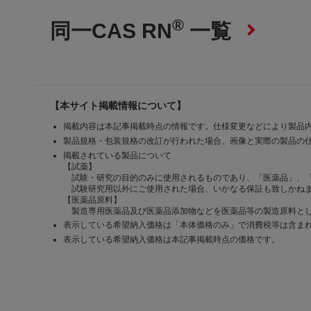
®
同一CAS RN
一覧
【本サイト掲載情報について】
掲載内容は本記事掲載時点の情報です。仕様変更などにより製品
製品規格・包装規格の改訂が行われた場合、画像と実際の製品の
掲載されている製品について
【試薬】
試験・研究の目的のみに使用されるものであり、「医薬品」、
試験研究用以外にご使用された場合、いかなる保証も致しかね
【医薬品原料】
製造専用医薬品及び医薬品添加物などを医薬品等の製造原料とし
表示している希望納入価格は「本体価格のみ」で消費税等は含ま
表示している希望納入価格は本記事掲載時点の価格です。