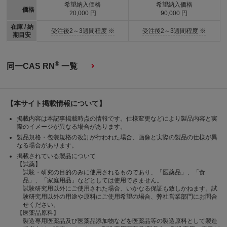
希望納入価格
希望納入価格
価格
20,000 円
90,000 円
在庫 / 納
受注後2～3週間程度 ※
受注後2～3週間程度 ※
期目安
®
同一CAS RN
一覧
【本サイト掲載情報について】
掲載内容は本記事掲載時点の情報です。仕様変更などにより製品内容と実
際のイメージが異なる場合があります。
製品規格・包装規格の改訂が行われた場合、画像と実際の製品の仕様が異
なる場合があります。
掲載されている製品について
【試薬】
試験・研究の目的のみに使用されるものであり、「医薬品」、「食
品」、「家庭用品」などとしては使用できません。
試験研究用以外にご使用された場合、いかなる保証も致しかねます。試
験研究用以外の用途や原料にご使用希望の場合、弊社営業部門にお問合
せください。
【医薬品原料】
製造専用医薬品及び医薬品添加物などを医薬品等の製造原料として製造