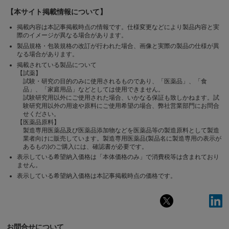
【本サイト掲載情報について】
掲載内容は本記事掲載時点の情報です。仕様変更などにより製品内容と実
際のイメージが異なる場合があります。
製品規格・包装規格の改訂が行われた場合、画像と実際の製品の仕様が異
なる場合があります。
掲載されている製品について
【試薬】
試験・研究の目的のみに使用されるものであり、「医薬品」、「食
品」、「家庭用品」などとしては使用できません。
試験研究用以外にご使用された場合、いかなる保証も致しかねます。試
験研究用以外の用途や原料にご使用希望の場合、弊社営業部門にお問合
せください。
【医薬品原料】
製造専用医薬品及び医薬品添加物などを医薬品等の製造原料として製造
業者向けに販売しています。製造専用医薬品(製品名に製造専用の表示が
あるもの)のご購入には、確認書が必要です。
表示している希望納入価格は「本体価格のみ」で消費税等は含まれており
ません。
表示している希望納入価格は本記事掲載時点の価格です。
お問合せについて