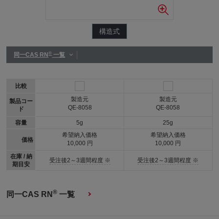
構造式
®
同一CAS RN
一覧
比較
製造元
製造元
製品コー
QE-8058
QE-8058
ド
容量
5g
25g
希望納入価格
希望納入価格
価格
10,000 円
10,000 円
在庫 / 納
受注後2～3週間程度 ※
受注後2～3週間程度 ※
期目安
®
同一CAS RN
一覧