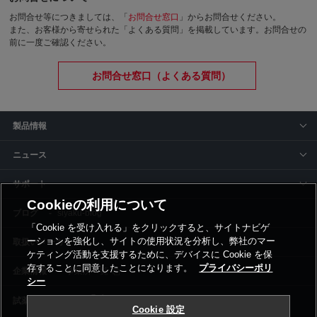
お問合せ等につきましては、「
お問合せ窓口
」からお問合せください。
また、お客様から寄せられた「よくある質問」を掲載しています。お問合せの
前に一度ご確認ください。
お問合せ窓口（よくある質問）
製品情報
ニュース
サポート
Cookieの利用について
siyaku-blog
「Cookie を受け入れる」をクリックすると、サイトナビゲ
ーションを強化し、サイトの使用状況を分析し、弊社のマー
取扱いメーカー
ケティング活動を支援するために、デバイスに Cookie を保
存することに同意したことになります。
プライバシーポリ
事業所一覧
シー
Cookie 設定