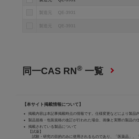
製造元
QE-3931
製造元
QE-3931
®
同一CAS RN
一覧
【本サイト掲載情報について】
掲載内容は本記事掲載時点の情報です。仕様変更などにより製品
製品規格・包装規格の改訂が行われた場合、画像と実際の製品の
掲載されている製品について
【試薬】
試験・研究の目的のみに使用されるものであり、「医薬品」、