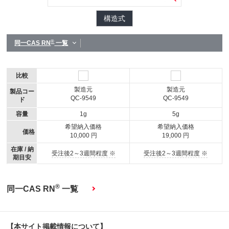
構造式
®
同一CAS RN
一覧
比較
製造元
製造元
製品コー
QC-9549
QC-9549
ド
容量
1g
5g
希望納入価格
希望納入価格
価格
10,000 円
19,000 円
在庫 / 納
受注後2～3週間程度 ※
受注後2～3週間程度 ※
期目安
®
同一CAS RN
一覧
【本サイト掲載情報について】