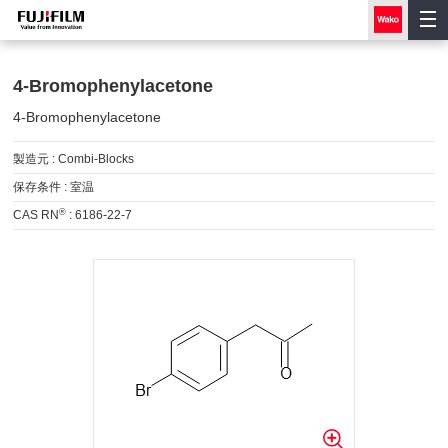
4-Bromophenylacetone
4-Bromophenylacetone
製造元 :
Combi-Blocks
保存条件 :
室温
®
CAS RN
:
6186-22-7