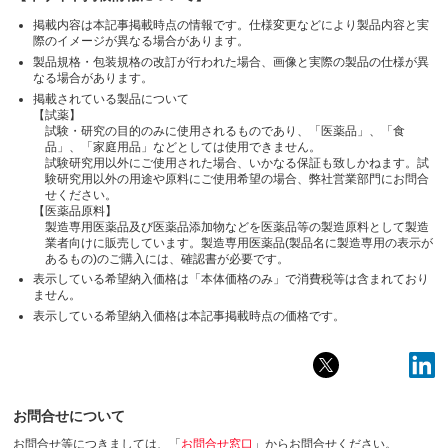
掲載内容は本記事掲載時点の情報です。仕様変更などにより製品内容と実
際のイメージが異なる場合があります。
製品規格・包装規格の改訂が行われた場合、画像と実際の製品の仕様が異
なる場合があります。
掲載されている製品について
【試薬】
試験・研究の目的のみに使用されるものであり、「医薬品」、「食
品」、「家庭用品」などとしては使用できません。
試験研究用以外にご使用された場合、いかなる保証も致しかねます。試
験研究用以外の用途や原料にご使用希望の場合、弊社営業部門にお問合
せください。
【医薬品原料】
製造専用医薬品及び医薬品添加物などを医薬品等の製造原料として製造
業者向けに販売しています。製造専用医薬品(製品名に製造専用の表示が
あるもの)のご購入には、確認書が必要です。
表示している希望納入価格は「本体価格のみ」で消費税等は含まれており
ません。
表示している希望納入価格は本記事掲載時点の価格です。
お問合せについて
お問合せ等につきましては、「
お問合せ窓口
」からお問合せください。