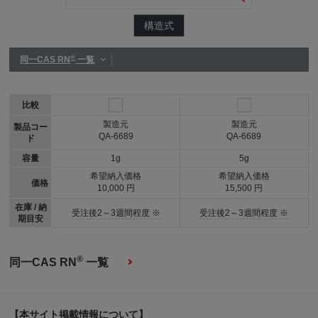
構造式
®
同一CAS RN
一覧
比較
製造元
製造元
製品コー
QA-6689
QA-6689
ド
容量
1g
5g
希望納入価格
希望納入価格
価格
10,000 円
15,500 円
在庫 / 納
受注後2～3週間程度 ※
受注後2～3週間程度 ※
期目安
®
同一CAS RN
一覧
【本サイト掲載情報について】