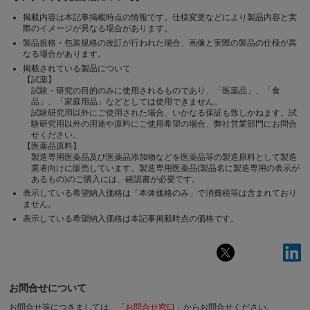
掲載内容は本記事掲載時点の情報です。仕様変更などにより製品内容と実
際のイメージが異なる場合があります。
製品規格・包装規格の改訂が行われた場合、画像と実際の製品の仕様が異
なる場合があります。
掲載されている製品について
【試薬】
試験・研究の目的のみに使用されるものであり、「医薬品」、「食
品」、「家庭用品」などとしては使用できません。
試験研究用以外にご使用された場合、いかなる保証も致しかねます。試
験研究用以外の用途や原料にご使用希望の場合、弊社営業部門にお問合
せください。
【医薬品原料】
製造専用医薬品及び医薬品添加物などを医薬品等の製造原料として製造
業者向けに販売しています。製造専用医薬品(製品名に製造専用の表示が
あるもの)のご購入には、確認書が必要です。
表示している希望納入価格は「本体価格のみ」で消費税等は含まれており
ません。
表示している希望納入価格は本記事掲載時点の価格です。
お問合せについて
お問合せ等につきましては、「
お問合せ窓口
」からお問合せください。