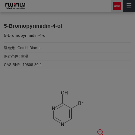
5-Bromopyrimidin-4-ol
5-Bromopyrimidin-4-ol
製造元 :
Combi-Blocks
保存条件 :
室温
®
CAS RN
:
19808-30-1