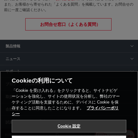
また、お客様から寄せられた「よくある質問」を掲載しています。お問合せの
前に一度ご確認ください。
お問合せ窓口（よくある質問）
製品情報
ニュース
サポート
Cookieの利用について
siyaku-blog
「Cookie を受け入れる」をクリックすると、サイトナビゲ
ーションを強化し、サイトの使用状況を分析し、弊社のマー
取扱いメーカー
ケティング活動を支援するために、デバイスに Cookie を保
存することに同意したことになります。
プライバシーポリ
事業所一覧
シー
Cookie 設定
利用規約
プライバシーポリシー
コーポレートサイト
Cookie設定