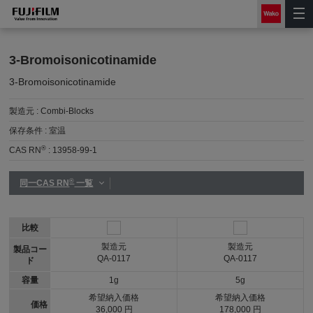
3-Bromoisonicotinamide
3-Bromoisonicotinamide
製造元 :
Combi-Blocks
保存条件 :
室温
®
CAS RN
:
13958-99-1
®
同一CAS RN
一覧
比較
製造元
製造元
製品コー
QA-0117
QA-0117
ド
容量
1g
5g
希望納入価格
希望納入価格
価格
36,000 円
178,000 円