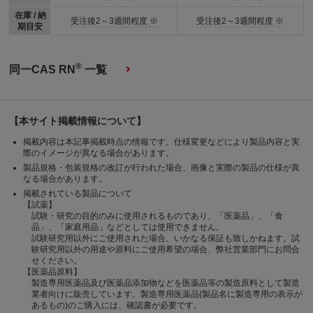
在庫 / 納
受注後2～3週間程度 ※
受注後2～3週間程度 ※
期目安
®
同一CAS RN
一覧
【本サイト掲載情報について】
掲載内容は本記事掲載時点の情報です。仕様変更などにより製品内容と実
際のイメージが異なる場合があります。
製品規格・包装規格の改訂が行われた場合、画像と実際の製品の仕様が異
なる場合があります。
掲載されている製品について
【試薬】
試験・研究の目的のみに使用されるものであり、「医薬品」、「食
品」、「家庭用品」などとしては使用できません。
試験研究用以外にご使用された場合、いかなる保証も致しかねます。試
験研究用以外の用途や原料にご使用希望の場合、弊社営業部門にお問合
せください。
【医薬品原料】
製造専用医薬品及び医薬品添加物などを医薬品等の製造原料として製造
業者向けに販売しています。製造専用医薬品(製品名に製造専用の表示が
あるもの)のご購入には、確認書が必要です。