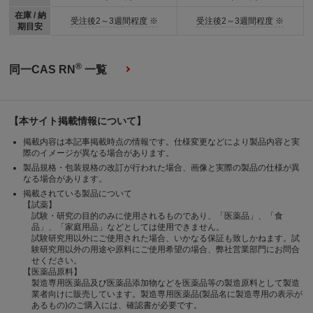
在庫 / 納
受注後2～3週間程度 ※
受注後2～3週間程度 ※
期目安
®
同一CAS RN
一覧
【本サイト掲載情報について】
掲載内容は本記事掲載時点の情報です。仕様変更などにより製品内容と実
際のイメージが異なる場合があります。
製品規格・包装規格の改訂が行われた場合、画像と実際の製品の仕様が異
なる場合があります。
掲載されている製品について
【試薬】
試験・研究の目的のみに使用されるものであり、「医薬品」、「食
品」、「家庭用品」などとしては使用できません。
試験研究用以外にご使用された場合、いかなる保証も致しかねます。試
験研究用以外の用途や原料にご使用希望の場合、弊社営業部門にお問合
せください。
【医薬品原料】
製造専用医薬品及び医薬品添加物などを医薬品等の製造原料として製造
業者向けに販売しています。製造専用医薬品(製品名に製造専用の表示が
あるもの)のご購入には、確認書が必要です。