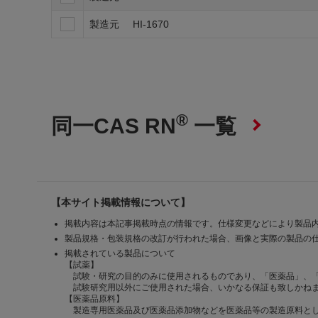
製造元
HI-1670
®
同一CAS RN
一覧
【本サイト掲載情報について】
掲載内容は本記事掲載時点の情報です。仕様変更などにより製品
製品規格・包装規格の改訂が行われた場合、画像と実際の製品の
掲載されている製品について
【試薬】
試験・研究の目的のみに使用されるものであり、「医薬品」、
試験研究用以外にご使用された場合、いかなる保証も致しかね
【医薬品原料】
製造専用医薬品及び医薬品添加物などを医薬品等の製造原料とし