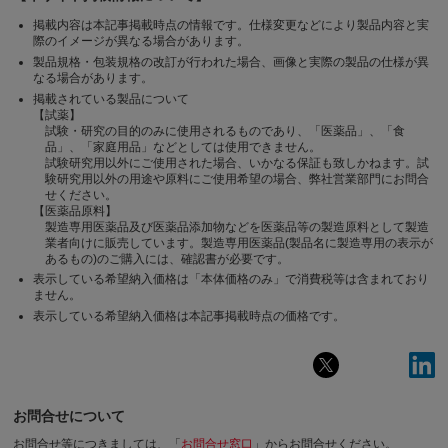
掲載内容は本記事掲載時点の情報です。仕様変更などにより製品内容と実
際のイメージが異なる場合があります。
製品規格・包装規格の改訂が行われた場合、画像と実際の製品の仕様が異
なる場合があります。
掲載されている製品について
【試薬】
試験・研究の目的のみに使用されるものであり、「医薬品」、「食
品」、「家庭用品」などとしては使用できません。
試験研究用以外にご使用された場合、いかなる保証も致しかねます。試
験研究用以外の用途や原料にご使用希望の場合、弊社営業部門にお問合
せください。
【医薬品原料】
製造専用医薬品及び医薬品添加物などを医薬品等の製造原料として製造
業者向けに販売しています。製造専用医薬品(製品名に製造専用の表示が
あるもの)のご購入には、確認書が必要です。
表示している希望納入価格は「本体価格のみ」で消費税等は含まれており
ません。
表示している希望納入価格は本記事掲載時点の価格です。
お問合せについて
お問合せ等につきましては、「
お問合せ窓口
」からお問合せください。