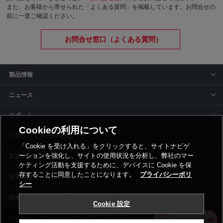
また、お客様から寄せられた「よくある質問」を掲載しています。お問合せの
前に一度ご確認ください。
お問合せ窓口（よくある質問）
製品情報
ニュース
サポート
Cookieの利用について
siyaku-blog
「Cookie を受け入れる」をクリックすると、サイトナビゲ
ーションを強化し、サイトの使用状況を分析し、弊社のマー
取扱いメーカー
ケティング活動を支援するために、デバイスに Cookie を保
存することに同意したことになります。
プライバシーポリ
事業所一覧
シー
Cookie 設定
利用規約
プライバシーポリシー
コーポレートサイト
Cookie設定