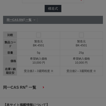
構造式
®
同一CAS RN
一覧
比較
製造元
製造元
製品コー
BK-4501
BK-4501
ド
容量
5g
25g
希望納入価格
希望納入価格
価格
10,000 円
10,000 円
在庫 / 納
受注後2～3週間程度 ※
受注後2～3週間程度 ※
期目安
®
同一CAS RN
一覧
【本サイト掲載情報について】