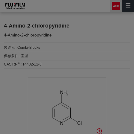
4-Amino-2-chloropyridine
4-Amino-2-chloropyridine
製造元 :
Combi-Blocks
保存条件 :
室温
®
CAS RN
:
14432-12-3