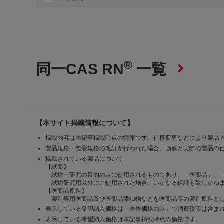
®
同一CAS RN
一覧
【本サイト掲載情報について】
掲載内容は本記事掲載時点の情報です。仕様変更などにより製品
製品規格・包装規格の改訂が行われた場合、画像と実際の製品の
掲載されている製品について
【試薬】
試験・研究の目的のみに使用されるものであり、「医薬品」、
試験研究用以外にご使用された場合、いかなる保証も致しかね
【医薬品原料】
製造専用医薬品及び医薬品添加物などを医薬品等の製造原料とし
表示している希望納入価格は「本体価格のみ」で消費税等は含ま
表示している希望納入価格は本記事掲載時点の価格です。