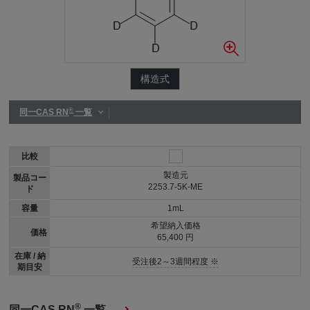
構造式
®
同一CAS RN
一覧
比較
製造元
製品コー
2253.7-5K-ME
ド
容量
1mL
希望納入価格
価格
65,400 円
在庫 / 納
受注後2～3週間程度 ※
期目安
®
同一CAS RN
一覧