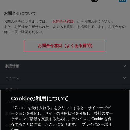
お問合せについて
お問合せ等につきましては、「
お問合せ窓口
」からお問合せください。
また、お客様から寄せられた「よくある質問」を掲載しています。お問合せの
前に一度ご確認ください。
お問合せ窓口（よくある質問）
製品情報
ニュース
サポート
Cookieの利用について
siyaku-blog
「Cookie を受け入れる」をクリックすると、サイトナビゲ
ーションを強化し、サイトの使用状況を分析し、弊社のマー
取扱いメーカー
ケティング活動を支援するために、デバイスに Cookie を保
存することに同意したことになります。
プライバシーポリ
事業所一覧
シー