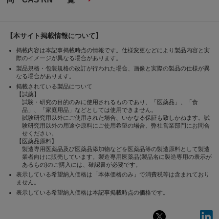
【本サイト掲載情報について】
掲載内容は本記事掲載時点の情報です。仕様変更などにより製品内容と実
際のイメージが異なる場合があります。
製品規格・包装規格の改訂が行われた場合、画像と実際の製品の仕様が異
なる場合があります。
掲載されている製品について
【試薬】
試験・研究の目的のみに使用されるものであり、「医薬品」、「食
品」、「家庭用品」などとしては使用できません。
試験研究用以外にご使用された場合、いかなる保証も致しかねます。試
験研究用以外の用途や原料にご使用希望の場合、弊社営業部門にお問合
せください。
【医薬品原料】
製造専用医薬品及び医薬品添加物などを医薬品等の製造原料として製造
業者向けに販売しています。製造専用医薬品(製品名に製造専用の表示が
あるもの)のご購入には、確認書が必要です。
表示している希望納入価格は「本体価格のみ」で消費税等は含まれており
ません。
表示している希望納入価格は本記事掲載時点の価格です。