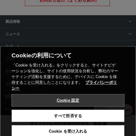
お問合せ窓口（よくある質問）
製品情報
ニュース
サポート
Cookieの利用について
siyaku-blog
「Cookie を受け入れる」をクリックすると、サイトナビゲ
ーションを強化し、サイトの使用状況を分析し、弊社のマー
取扱いメーカー
ケティング活動を支援するために、デバイスに Cookie を保
存することに同意したことになります。
プライバシーポリ
事業所一覧
シー
Cookie 設定
利用規約
プライバシーポリシー
コーポレートサイト
Cookie設定
すべて拒否する
Cookie を受け入れる
©富士フイルム和光純薬株式会社