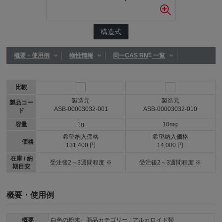
構造式
®
概要・使用例
物性情報
同一CAS RN
一覧
比較
製造元
製造元
製品コー
ASB-00003032-001
ASB-00003032-010
ド
容量
1g
10mg
希望納入価格
希望納入価格
価格
131,400 円
14,000 円
在庫 / 納
受注後2～3週間程度 ※
受注後2～3週間程度 ※
期目安
概要・使用例
概要
白色の粉末。商品カテゴリー : アルカロイド類