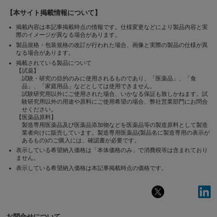
【本サイト掲載情報について】
掲載内容は本記事掲載時点の情報です。仕様変更などにより製品内容と実
際のイメージが異なる場合があります。
製品規格・包装規格の改訂が行われた場合、画像と実際の製品の仕様が異
なる場合があります。
掲載されている製品について
【試薬】
試験・研究の目的のみに使用されるものであり、「医薬品」、「食
品」、「家庭用品」などとしては使用できません。
試験研究用以外にご使用された場合、いかなる保証も致しかねます。試
験研究用以外の用途や原料にご使用希望の場合、弊社営業部門にお問合
せください。
【医薬品原料】
製造専用医薬品及び医薬品添加物などを医薬品等の製造原料として製造
業者向けに販売しています。製造専用医薬品(製品名に製造専用の表示が
あるもの)のご購入には、確認書が必要です。
表示している希望納入価格は「本体価格のみ」で消費税等は含まれており
ません。
表示している希望納入価格は本記事掲載時点の価格です。
お問合せについて