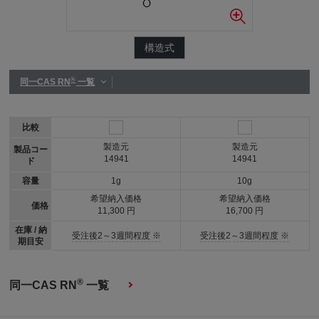
構造式
®
同一CAS RN
一覧
比較
製造元
製造元
製品コー
14941
14941
ド
容量
1g
10g
希望納入価格
希望納入価格
価格
11,300 円
16,700 円
在庫 / 納
受注後2～3週間程度 ※
受注後2～3週間程度 ※
期目安
®
同一CAS RN
一覧