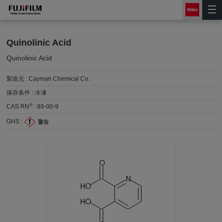
Quinolinic Acid
Quinolinic Acid
製造元 :
Cayman Chemical Co.
保存条件 :
冷凍
®
CAS RN
:
89-00-9
GHS :