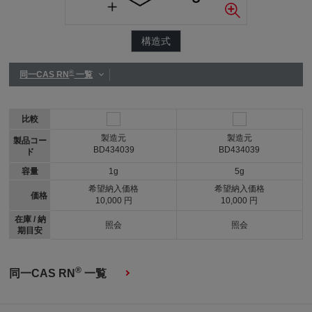
構造式
®
同一CAS RN
一覧
比較
製造元
製造元
製品コー
BD434039
BD434039
ド
容量
1g
5g
希望納入価格
希望納入価格
価格
10,000 円
10,000 円
在庫 / 納
照会
照会
期目安
®
同一CAS RN
一覧