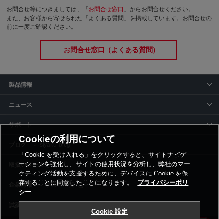
お問合せ等につきましては、「
お問合せ窓口
」からお問合せください。
また、お客様から寄せられた「よくある質問」を掲載しています。お問合せの
前に一度ご確認ください。
お問合せ窓口（よくある質問）
製品情報
ニュース
サポート
Cookieの利用について
siyaku-blog
「Cookie を受け入れる」をクリックすると、サイトナビゲ
ーションを強化し、サイトの使用状況を分析し、弊社のマー
取扱いメーカー
ケティング活動を支援するために、デバイスに Cookie を保
存することに同意したことになります。
プライバシーポリ
事業所一覧
シー
Cookie 設定