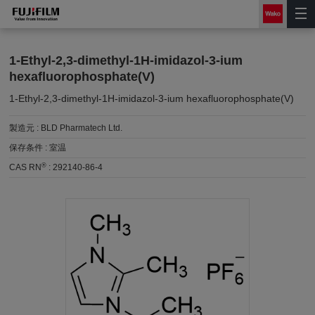
1-Ethyl-2,3-dimethyl-1H-imidazol-3-ium
hexafluorophosphate(V)
1-Ethyl-2,3-dimethyl-1H-imidazol-3-ium hexafluorophosphate(V)
製造元 :
BLD Pharmatech Ltd.
保存条件 :
室温
®
CAS RN
:
292140-86-4