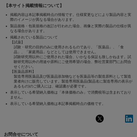
【本サイト掲載情報について】
掲載内容は本記事掲載時点の情報です。仕様変更などにより製品内容と実
際のイメージが異なる場合があります。
製品規格・包装規格の改訂が行われた場合、画像と実際の製品の仕様が異
なる場合があります。
掲載されている製品について
【試薬】
試験・研究の目的のみに使用されるものであり、「医薬品」、「食
品」、「家庭用品」などとしては使用できません。
試験研究用以外にご使用された場合、いかなる保証も致しかねます。試
験研究用以外の用途や原料にご使用希望の場合、弊社営業部門にお問合
せください。
【医薬品原料】
製造専用医薬品及び医薬品添加物などを医薬品等の製造原料として製造
業者向けに販売しています。製造専用医薬品(製品名に製造専用の表示が
あるもの)のご購入には、確認書が必要です。
表示している希望納入価格は「本体価格のみ」で消費税等は含まれており
ません。
表示している希望納入価格は本記事掲載時点の価格です。
お問合せについて