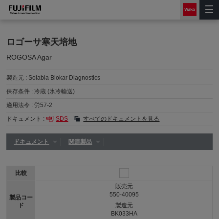
ロゴーサ寒天培地
ROGOSA Agar
製造元 :
Solabia Biokar Diagnostics
保存条件 :
冷蔵 (氷冷輸送)
適用法令 :
労57-2
ドキュメント :
SDS
すべてのドキュメントを見る
ドキュメント
関連製品
比較
販売元
550-40095
製品コー
ド
製造元
BK033HA