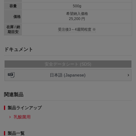
容量
500g
希望納入価格
価格
25,200 円
在庫 / 納
受注後3～4週間程度 ※
期目安
ドキュメント
安全データシート (SDS)
日本語 (Japanese)
関連製品
製品ラインアップ
乳酸菌用
製品一覧