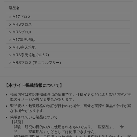
製品名
M17ブロス
MRSブロス
MRSブロス
M17寒天培地
MRS寒天培地
MRS寒天培地 (pH5.7)
MRSブロス (アニマルフリー)
【本サイト掲載情報について】
掲載内容は本記事掲載時点の情報です。仕様変更などにより製品内容と実
際のイメージが異なる場合があります。
製品規格・包装規格の改訂が行われた場合、画像と実際の製品の仕様が異
なる場合があります。
掲載されている製品について
【試薬】
試験・研究の目的のみに使用されるものであり、「医薬品」、「食
品」、「家庭用品」などとしては使用できません。
試験研究用以外にご使用された場合、いかなる保証も致しかねます。試