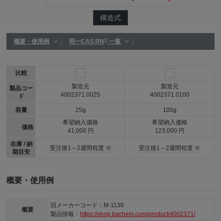
構造式
®
概要・使用例
同一CAS RN
一覧
比較
製造元
製造元
製品コー
4002371.0025
4002371.0100
ド
容量
25g
100g
希望納入価格
希望納入価格
価格
41,000 円
123,000 円
在庫 / 納
受注後1～2週間程度 ※
受注後1～2週間程度 ※
期目安
概要・使用例
旧メーカーコード：M-1130
概要
製品情報：
https://shop.bachem.com/product/4002371/