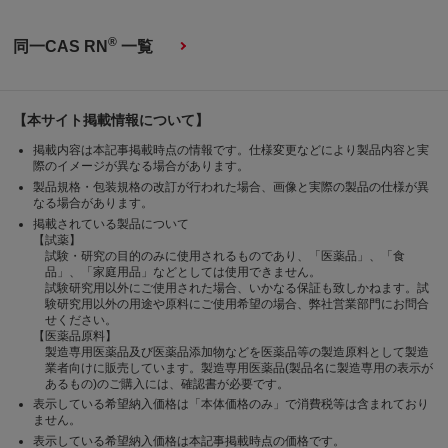
®
同一CAS RN
一覧
【本サイト掲載情報について】
掲載内容は本記事掲載時点の情報です。仕様変更などにより製品内容と実
際のイメージが異なる場合があります。
製品規格・包装規格の改訂が行われた場合、画像と実際の製品の仕様が異
なる場合があります。
掲載されている製品について
【試薬】
試験・研究の目的のみに使用されるものであり、「医薬品」、「食
品」、「家庭用品」などとしては使用できません。
試験研究用以外にご使用された場合、いかなる保証も致しかねます。試
験研究用以外の用途や原料にご使用希望の場合、弊社営業部門にお問合
せください。
【医薬品原料】
製造専用医薬品及び医薬品添加物などを医薬品等の製造原料として製造
業者向けに販売しています。製造専用医薬品(製品名に製造専用の表示が
あるもの)のご購入には、確認書が必要です。
表示している希望納入価格は「本体価格のみ」で消費税等は含まれており
ません。
表示している希望納入価格は本記事掲載時点の価格です。