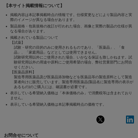
【本サイト掲載情報について】
掲載内容は本記事掲載時点の情報です。仕様変更などにより製品内容と実
際のイメージが異なる場合があります。
製品規格・包装規格の改訂が行われた場合、画像と実際の製品の仕様が異
なる場合があります。
掲載されている製品について
【試薬】
試験・研究の目的のみに使用されるものであり、「医薬品」、「食
品」、「家庭用品」などとしては使用できません。
試験研究用以外にご使用された場合、いかなる保証も致しかねます。試
験研究用以外の用途や原料にご使用希望の場合、弊社営業部門にお問合
せください。
【医薬品原料】
製造専用医薬品及び医薬品添加物などを医薬品等の製造原料として製造
業者向けに販売しています。製造専用医薬品(製品名に製造専用の表示が
あるもの)のご購入には、確認書が必要です。
表示している希望納入価格は「本体価格のみ」で消費税等は含まれており
ません。
表示している希望納入価格は本記事掲載時点の価格です。
お問合せについて