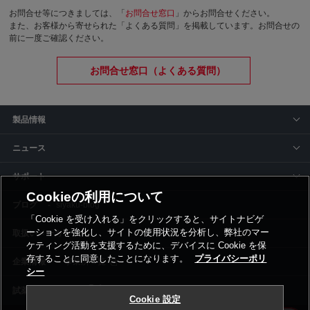
お問合せ等につきましては、「
お問合せ窓口
」からお問合せください。
また、お客様から寄せられた「よくある質問」を掲載しています。お問合せの
前に一度ご確認ください。
お問合せ窓口（よくある質問）
製品情報
ニュース
サポート
Cookieの利用について
siyaku-blog
「Cookie を受け入れる」をクリックすると、サイトナビゲ
ーションを強化し、サイトの使用状況を分析し、弊社のマー
取扱いメーカー
ケティング活動を支援するために、デバイスに Cookie を保
存することに同意したことになります。
プライバシーポリ
事業所一覧
シー
Cookie 設定