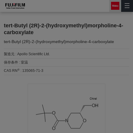
tert-Butyl (2R)-2-(hydroxymethyl)morpholine-4-
carboxylate
tert-Butyl (2R)-2-(hydroxymethyl)morpholine-4-carboxylate
製造元 :
Apollo Scientific Ltd.
保存条件 :
室温
®
CAS RN
:
135065-71-3