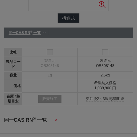
構造式
®
同一CAS RN
一覧
比較
製造元
製造元
製品コー
OR308148
OR308148
ド
容量
1g
2.5kg
希望納入価格
価格
1,039,900 円
在庫 / 納
受注後2～3週間程度 ※
販売終了
期目安
®
同一CAS RN
一覧