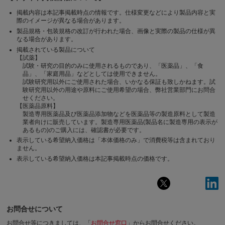
掲載内容は本記事掲載時点の情報です。仕様変更などにより製品内容と実
際のイメージが異なる場合があります。
製品規格・包装規格の改訂が行われた場合、画像と実際の製品の仕様が異
なる場合があります。
掲載されている製品について
【試薬】
試験・研究の目的のみに使用されるものであり、「医薬品」、「食
品」、「家庭用品」などとしては使用できません。
試験研究用以外にご使用された場合、いかなる保証も致しかねます。試
験研究用以外の用途や原料にご使用希望の場合、弊社営業部門にお問合
せください。
【医薬品原料】
製造専用医薬品及び医薬品添加物などを医薬品等の製造原料として製造
業者向けに販売しています。製造専用医薬品(製品名に製造専用の表示が
あるもの)のご購入には、確認書が必要です。
表示している希望納入価格は「本体価格のみ」で消費税等は含まれており
ません。
表示している希望納入価格は本記事掲載時点の価格です。
お問合せについて
お問合せ等につきましては、「
お問合せ窓口
」からお問合せください。