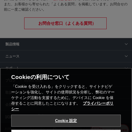
また、お客様から寄せられた「よくある質問」を掲載しています。お問合せの
前に一度ご確認ください。
お問合せ窓口（よくある質問）
製品情報
ニュース
サポート
Cookieの利用について
siyaku-blog
「Cookie を受け入れる」をクリックすると、サイトナビゲ
ーションを強化し、サイトの使用状況を分析し、弊社のマー
取扱いメーカー
ケティング活動を支援するために、デバイスに Cookie を保
存することに同意したことになります。
プライバシーポリ
事業所一覧
シー
Cookie 設定
利用規約
プライバシーポリシー
コーポレートサイト
Cookie設定