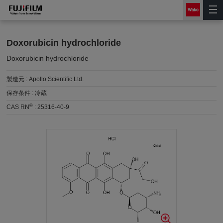
Doxorubicin hydrochloride
Doxorubicin hydrochloride
製造元 :
Apollo Scientific Ltd.
保存条件 :
冷蔵
®
CAS RN
:
25316-40-9