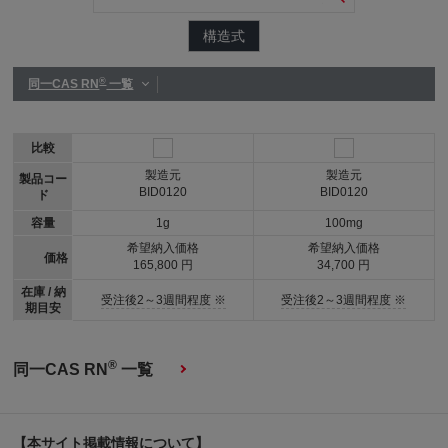
構造式
®
同一CAS RN
一覧
比較
製造元
製造元
製品コー
BID0120
BID0120
ド
容量
1g
100mg
希望納入価格
希望納入価格
価格
165,800 円
34,700 円
在庫 / 納
受注後2～3週間程度 ※
受注後2～3週間程度 ※
期目安
®
同一CAS RN
一覧
【本サイト掲載情報について】