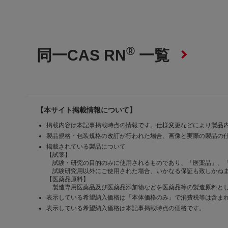
®
同一CAS RN
一覧
【本サイト掲載情報について】
掲載内容は本記事掲載時点の情報です。仕様変更などにより製品
製品規格・包装規格の改訂が行われた場合、画像と実際の製品の
掲載されている製品について
【試薬】
試験・研究の目的のみに使用されるものであり、「医薬品」、
試験研究用以外にご使用された場合、いかなる保証も致しかね
【医薬品原料】
製造専用医薬品及び医薬品添加物などを医薬品等の製造原料とし
表示している希望納入価格は「本体価格のみ」で消費税等は含ま
表示している希望納入価格は本記事掲載時点の価格です。