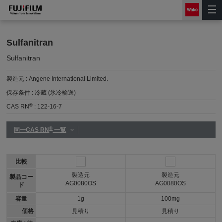
Sulfanitran
Sulfanitran
製造元 :
Angene International Limited.
保存条件 :
冷蔵 (氷冷輸送)
®
CAS RN
:
122-16-7
®
同一CAS RN
一覧
比較
製造元
製造元
製品コー
AG0080OS
AG0080OS
ド
容量
1g
100mg
価格
見積り
見積り