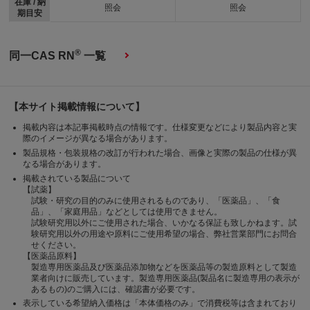
在庫 / 納
照会
照会
期目安
®
同一CAS RN
一覧
【本サイト掲載情報について】
掲載内容は本記事掲載時点の情報です。仕様変更などにより製品内容と実
際のイメージが異なる場合があります。
製品規格・包装規格の改訂が行われた場合、画像と実際の製品の仕様が異
なる場合があります。
掲載されている製品について
【試薬】
試験・研究の目的のみに使用されるものであり、「医薬品」、「食
品」、「家庭用品」などとしては使用できません。
試験研究用以外にご使用された場合、いかなる保証も致しかねます。試
験研究用以外の用途や原料にご使用希望の場合、弊社営業部門にお問合
せください。
【医薬品原料】
製造専用医薬品及び医薬品添加物などを医薬品等の製造原料として製造
業者向けに販売しています。製造専用医薬品(製品名に製造専用の表示が
あるもの)のご購入には、確認書が必要です。
表示している希望納入価格は「本体価格のみ」で消費税等は含まれており