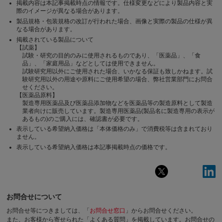
掲載内容は本記事掲載時点の情報です。仕様変更などにより製品内容と実
際のイメージが異なる場合があります。
製品規格・包装規格の改訂が行われた場合、画像と実際の製品の仕様が異
なる場合があります。
掲載されている製品について
【試薬】
試験・研究の目的のみに使用されるものであり、「医薬品」、「食
品」、「家庭用品」などとしては使用できません。
試験研究用以外にご使用された場合、いかなる保証も致しかねます。試
験研究用以外の用途や原料にご使用希望の場合、弊社営業部門にお問合
せください。
【医薬品原料】
製造専用医薬品及び医薬品添加物などを医薬品等の製造原料として製造
業者向けに販売しています。製造専用医薬品(製品名に製造専用の表示が
あるもの)のご購入には、確認書が必要です。
表示している希望納入価格は「本体価格のみ」で消費税等は含まれており
ません。
表示している希望納入価格は本記事掲載時点の価格です。
お問合せについて
お問合せ等につきましては、「
お問合せ窓口
」からお問合せください。
また、お客様から寄せられた「よくある質問」を掲載しています。お問合せの