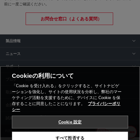
前に一度ご確認ください。
お問合せ窓口（よくある質問）
製品情報
ニュース
サポート
Cookieの利用について
siyaku-blog
「Cookie を受け入れる」をクリックすると、サイトナビゲ
ーションを強化し、サイトの使用状況を分析し、弊社のマー
取扱いメーカー
ケティング活動を支援するために、デバイスに Cookie を保
存することに同意したことになります。
プライバシーポリ
事業所一覧
シー
Cookie 設定
利用規約
プライバシーポリシー
コーポレートサイト
Cookie設定
すべて拒否する