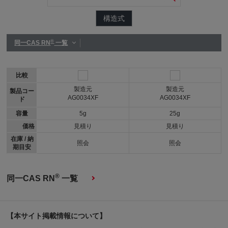
構造式
®
同一CAS RN
一覧
比較
製造元
製造元
製品コー
AG0034XF
AG0034XF
ド
容量
5g
25g
価格
見積り
見積り
在庫 / 納
照会
照会
期目安
®
同一CAS RN
一覧
【本サイト掲載情報について】