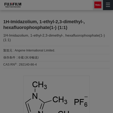
1H-Imidazolium, 1-ethyl-2,3-dimethyl-,
hexafluorophosphate(1-) (1:1)
1H-Imidazolium, 1-ethyl-2,3-dimethyl-, hexafluorophosphate(1-)
(1:1)
製造元 :
Angene International Limited.
保存条件 :
冷蔵 (氷冷輸送)
®
CAS RN
:
292140-86-4