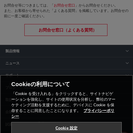
お問合せ等につきましては、「
お問合せ窓口
」からお問合せください。
また、お客様から寄せられた「よくある質問」を掲載しています。お問合せの
前に一度ご確認ください。
お問合せ窓口（よくある質問）
製品情報
ニュース
サポート
Cookieの利用について
siyaku-blog
「Cookie を受け入れる」をクリックすると、サイトナビゲ
ーションを強化し、サイトの使用状況を分析し、弊社のマー
取扱いメーカー
ケティング活動を支援するために、デバイスに Cookie を保
存することに同意したことになります。
プライバシーポリ
事業所一覧
シー
Cookie 設定