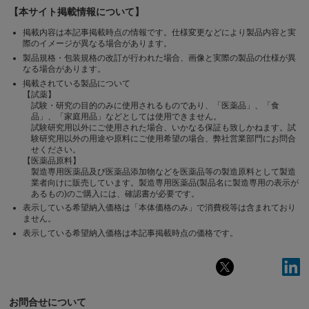
【本サイト掲載情報について】
掲載内容は本記事掲載時点の情報です。仕様変更などにより製品内容と実
際のイメージが異なる場合があります。
製品規格・包装規格の改訂が行われた場合、画像と実際の製品の仕様が異
なる場合があります。
掲載されている製品について
【試薬】
試験・研究の目的のみに使用されるものであり、「医薬品」、「食
品」、「家庭用品」などとしては使用できません。
試験研究用以外にご使用された場合、いかなる保証も致しかねます。試
験研究用以外の用途や原料にご使用希望の場合、弊社営業部門にお問合
せください。
【医薬品原料】
製造専用医薬品及び医薬品添加物などを医薬品等の製造原料として製造
業者向けに販売しています。製造専用医薬品(製品名に製造専用の表示が
あるもの)のご購入には、確認書が必要です。
表示している希望納入価格は「本体価格のみ」で消費税等は含まれており
ません。
表示している希望納入価格は本記事掲載時点の価格です。
お問合せについて