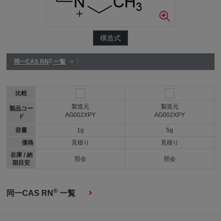
構造式
®
同一CAS RN
一覧
比較
製造元
製造元
製品コー
AG002XPY
AG002XPY
ド
容量
1g
5g
価格
見積り
見積り
在庫 / 納
照会
照会
期目安
®
同一CAS RN
一覧