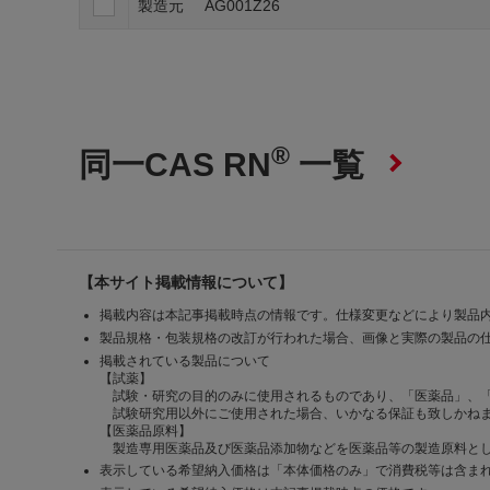
製造元
AG001Z26
®
同一CAS RN
一覧
【本サイト掲載情報について】
掲載内容は本記事掲載時点の情報です。仕様変更などにより製品
製品規格・包装規格の改訂が行われた場合、画像と実際の製品の
掲載されている製品について
【試薬】
試験・研究の目的のみに使用されるものであり、「医薬品」、
試験研究用以外にご使用された場合、いかなる保証も致しかね
【医薬品原料】
製造専用医薬品及び医薬品添加物などを医薬品等の製造原料とし
表示している希望納入価格は「本体価格のみ」で消費税等は含ま