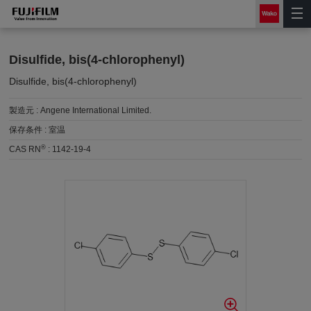
Disulfide, bis(4-chlorophenyl)
Disulfide, bis(4-chlorophenyl)
製造元 :
Angene International Limited.
保存条件 :
室温
®
CAS RN
:
1142-19-4