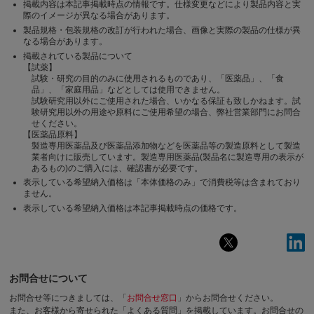
掲載内容は本記事掲載時点の情報です。仕様変更などにより製品内容と実
際のイメージが異なる場合があります。
製品規格・包装規格の改訂が行われた場合、画像と実際の製品の仕様が異
なる場合があります。
掲載されている製品について
【試薬】
試験・研究の目的のみに使用されるものであり、「医薬品」、「食
品」、「家庭用品」などとしては使用できません。
試験研究用以外にご使用された場合、いかなる保証も致しかねます。試
験研究用以外の用途や原料にご使用希望の場合、弊社営業部門にお問合
せください。
【医薬品原料】
製造専用医薬品及び医薬品添加物などを医薬品等の製造原料として製造
業者向けに販売しています。製造専用医薬品(製品名に製造専用の表示が
あるもの)のご購入には、確認書が必要です。
表示している希望納入価格は「本体価格のみ」で消費税等は含まれており
ません。
表示している希望納入価格は本記事掲載時点の価格です。
お問合せについて
お問合せ等につきましては、「
お問合せ窓口
」からお問合せください。
また、お客様から寄せられた「よくある質問」を掲載しています。お問合せの