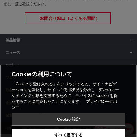
前に一度ご確認ください。
お問合せ窓口（よくある質問）
製品情報
ニュース
サポート
Cookieの利用について
siyaku-blog
「Cookie を受け入れる」をクリックすると、サイトナビゲ
ーションを強化し、サイトの使用状況を分析し、弊社のマー
取扱いメーカー
ケティング活動を支援するために、デバイスに Cookie を保
存することに同意したことになります。
プライバシーポリ
事業所一覧
シー
Cookie 設定
利用規約
プライバシーポリシー
コーポレートサイト
Cookie設定
すべて拒否する