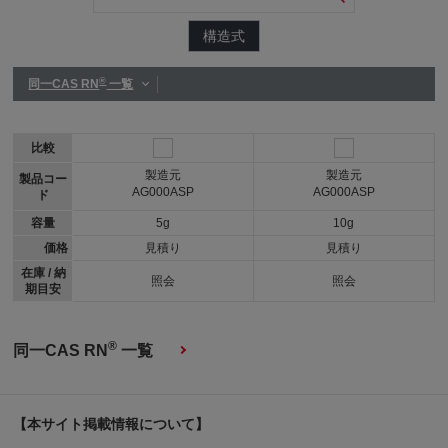
構造式
®
同一CAS RN
一覧
比較
製造元
製造元
製品コー
AG000ASP
AG000ASP
ド
容量
5g
10g
価格
見積り
見積り
在庫 / 納
照会
照会
期目安
®
同一CAS RN
一覧
【本サイト掲載情報について】