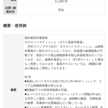
11,200 円
在庫 / 納
照会
期目安
概要・使用例
国内製造培養器材
ガラスベースディッシュ（ガラス底面培養器）
AGCテクノグラス社の「ガラスベースディッシュ」は細胞
培養面の一部がガラスとなっており、高感度の細胞観察が可
能です。底部ガラス面は細胞接着可能な表面処理を行ってお
ります。また、細胞外基質をコート（ECMコート）した製品
もご用意しております。底面ガラスについては、3種類の厚
みの製品をご用意しております。
特 長
■底面にカバーガラスを貼り付けた35 mmディッシュで、ク
リアな顕微鏡画像が得られる。
概要
■顕微鏡下での高倍率観察が可能。
■カバーガラスにグリッドパターン（グリッド間隔150 μm）
を印字した製品（3922-035）は、細胞数の概算、培養経過
の観察、培養群の位置確認などに適している。
■ディッシュ本体材質 : ポリスチレン、カバーガラス材質 : ホ