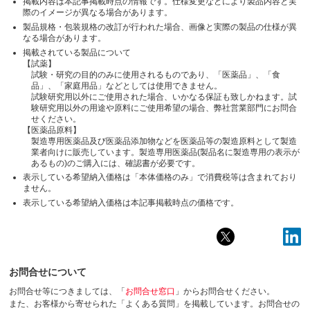
掲載内容は本記事掲載時点の情報です。仕様変更などにより製品内容と実
際のイメージが異なる場合があります。
製品規格・包装規格の改訂が行われた場合、画像と実際の製品の仕様が異
なる場合があります。
掲載されている製品について
【試薬】
試験・研究の目的のみに使用されるものであり、「医薬品」、「食
品」、「家庭用品」などとしては使用できません。
試験研究用以外にご使用された場合、いかなる保証も致しかねます。試
験研究用以外の用途や原料にご使用希望の場合、弊社営業部門にお問合
せください。
【医薬品原料】
製造専用医薬品及び医薬品添加物などを医薬品等の製造原料として製造
業者向けに販売しています。製造専用医薬品(製品名に製造専用の表示が
あるもの)のご購入には、確認書が必要です。
表示している希望納入価格は「本体価格のみ」で消費税等は含まれており
ません。
表示している希望納入価格は本記事掲載時点の価格です。
お問合せについて
お問合せ等につきましては、「
お問合せ窓口
」からお問合せください。
また、お客様から寄せられた「よくある質問」を掲載しています。お問合せの