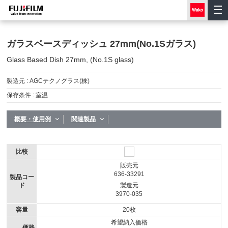
ガラスベースディッシュ 27mm(No.1Sガラス)
Glass Based Dish 27mm, (No.1S glass)
製造元 :
AGCテクノグラス(株)
保存条件 :
室温
概要・使用例
関連製品
比較
販売元
636-33291
製品コー
ド
製造元
3970-035
容量
20枚
希望納入価格
価格