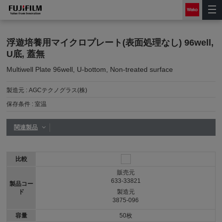
浮遊培養用マイクロプレート(表面処理なし) 96well,
U底, 蓋無
Multiwell Plate 96well, U-bottom, Non-treated surface
製造元 :
AGCテクノグラス(株)
保存条件 :
室温
関連製品
比較
販売元
633-33821
製品コー
ド
製造元
3875-096
容量
50枚