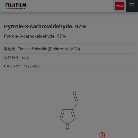
Pyrrole-3-carboxaldehyde, 97%
Pyrrole-3-carboxaldehyde, 97%
製造元 :
Thermo Scientific (旧Alfa Aesar(AFA))
保存条件 :
室温
®
CAS RN
:
7126-39-8