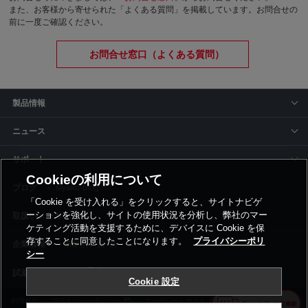
また、お客様から寄せられた「よくある質問」を掲載しています。お問合せの
前に一度ご確認ください。
お問合せ窓口（よくある質問）
製品情報
ニュース
サポート
Cookieの利用について
siyaku-blog
「Cookie を受け入れる」をクリックすると、サイトナビゲ
ーションを強化し、サイトの使用状況を分析し、弊社のマー
取扱いメーカー
ケティング活動を支援するために、デバイスに Cookie を保
存することに同意したことになります。
プライバシーポリ
事業所一覧
シー
Cookie 設定
利用規約
プライバシーポリシー
コーポレートサイト
Cookie設定