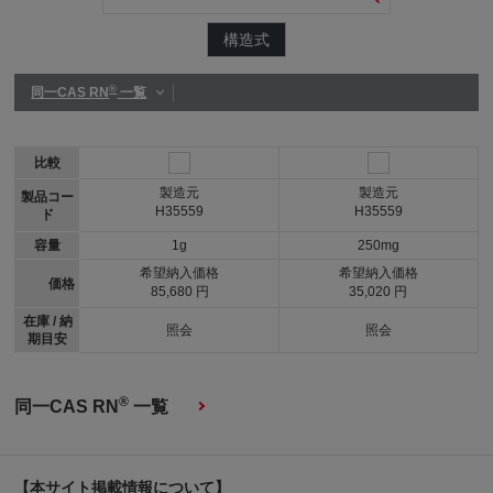
構造式
®
同一CAS RN
一覧
比較
製造元
製造元
製品コー
H35559
H35559
ド
容量
1g
250mg
希望納入価格
希望納入価格
価格
85,680 円
35,020 円
在庫 / 納
照会
照会
期目安
®
同一CAS RN
一覧
【本サイト掲載情報について】