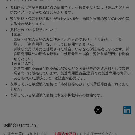
掲載内容は本記事掲載時点の情報です。仕様変更などにより製品内容と実
際のイメージが異なる場合があります。
製品規格・包装規格の改訂が行われた場合、画像と実際の製品の仕様が異
なる場合があります。
掲載されている製品について
【試薬】
試験・研究の目的のみに使用されるものであり、「医薬品」、「食
品」、「家庭用品」などとしては使用できません。
試験研究用以外にご使用された場合、いかなる保証も致しかねます。試
験研究用以外の用途や原料にご使用希望の場合、弊社営業部門にお問合
せください。
【医薬品原料】
製造専用医薬品及び医薬品添加物などを医薬品等の製造原料として製造
業者向けに販売しています。製造専用医薬品(製品名に製造専用の表示が
あるもの)のご購入には、確認書が必要です。
表示している希望納入価格は「本体価格のみ」で消費税等は含まれており
ません。
表示している希望納入価格は本記事掲載時点の価格です。
お問合せについて
お問合せ等につきましては、「
お問合せ窓口
」からお問合せください。