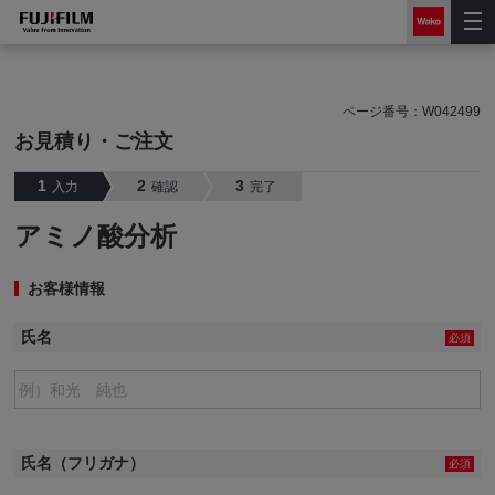
ページ番号：
W042499
お見積り・ご注文
1
2
3
入力
確認
完了
アミノ酸分析
お客様情報
氏名
必須
氏名（フリガナ）
必須