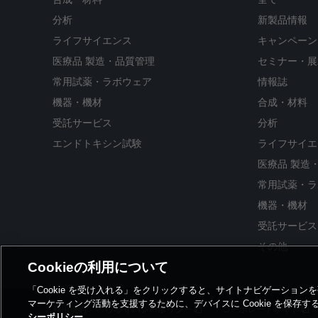
分析
新製品情報
ライフサイエンス
キャンペーン
医療品 製造・品質管理
セミナー・展
常用試薬・ラボウェア
情報誌
機器・機材
合成・材料
受託サービス
分析
エンドトキシン試験
ライフサイエ
医療品 製造
常用試薬・ラ
機器・機材
受託サービス
その他
Cookieの利用について
「Cookie を受け入れる」をクリックすると、サイトナビゲーショ
マーケティング活動を支援するために、デバイスに Cookie を保存
利用規約
プライバシーポリシー
コーポレートサイト
シーポリシー