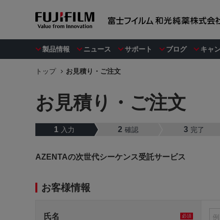
製品情報
ニュース
サポート
ブログ
キャ
トップ
お見積り・ご注文
お見積り・ご注文
1
2
3
入力
確認
完了
AZENTAの次世代シーケンス受託サービス
お客様情報
氏名
必須