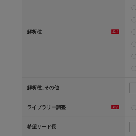
解析種
必須
解析種_その他
ライブラリー調整
必須
希望リード長