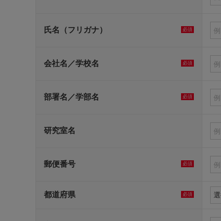
氏名（フリガナ）
必須
会社名／学校名
必須
部署名／学部名
必須
研究室名
郵便番号
必須
都道府県
必須