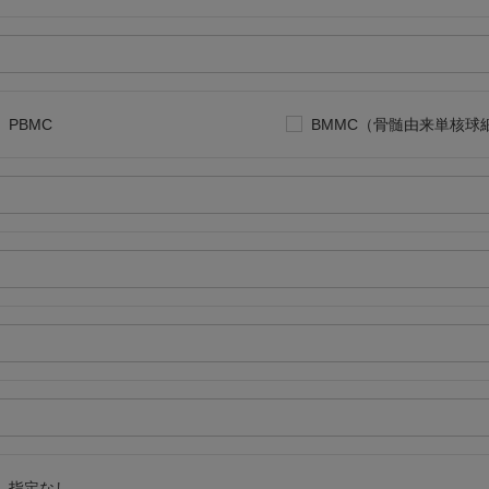
PBMC
BMMC（骨髄由来単核球
指定なし