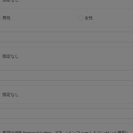
男性
女性
指定なし
指定なし
希望※IRB Approval Letter、ICF （インフォームドコンセント雛型）