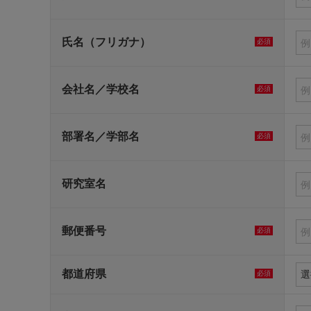
氏名（フリガナ）
必須
会社名／学校名
必須
部署名／学部名
必須
研究室名
郵便番号
必須
都道府県
必須