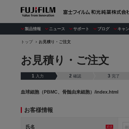
製品情報
ニュース
サポート
ブログ
キャ
トップ
お見積り・ご注文
お見積り・ご注文
1
2
3
入力
確認
完了
血球細胞（PBMC、骨髄由来細胞）/index.html
お客様情報
氏名
必須