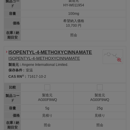
製造元
製品コー
HY-W011954
ド
容量
100mg
希望納入価格
価格
10,700 円
在庫 / 納
照会
期目安
ISOPENTYL-4-METHOXYCINNAMATE
ISOPENTYL-4-METHOXYCINNAMATE
製造元 :
Angene International Limited.
保存条件 :
室温
®
CAS RN
:
71617-10-2
比較
製造元
製造元
製品コー
AG00F9WQ
AG00F9WQ
ド
容量
5g
25g
価格
見積り
見積り
在庫 / 納
照会
照会
期目安