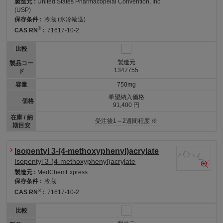
製造元 :
United States Pharmacopeial Convention, Inc
(USP)
保存条件 :
冷蔵 (氷冷輸送)
®
CAS RN
:
71617-10-2
比較
製造元
製品コー
1347755
ド
容量
750mg
希望納入価格
価格
91,400 円
在庫 / 納
受注後1～2週間程度 ※
期目安
Isopentyl 3-(4-methoxyphenyl)acrylate
Isopentyl 3-(4-methoxyphenyl)acrylate
製造元 :
MedChemExpress
保存条件 :
冷蔵
®
CAS RN
:
71617-10-2
比較