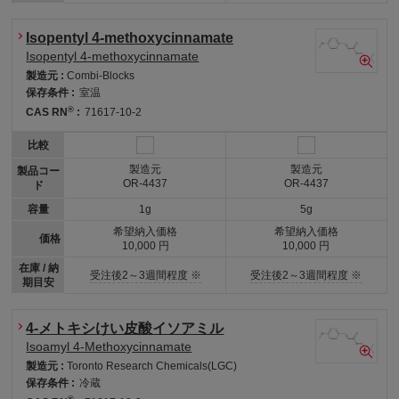
Isopentyl 4-methoxycinnamate
Isopentyl 4-methoxycinnamate
製造元 :
Combi-Blocks
保存条件 :
室温
®
CAS RN
:
71617-10-2
比較
製造元
製造元
製品コー
OR-4437
OR-4437
ド
容量
1g
5g
希望納入価格
希望納入価格
価格
10,000 円
10,000 円
在庫 / 納
受注後2～3週間程度 ※
受注後2～3週間程度 ※
期目安
4-メトキシけい皮酸イソアミル
Isoamyl 4-Methoxycinnamate
製造元 :
Toronto Research Chemicals(LGC)
保存条件 :
冷蔵