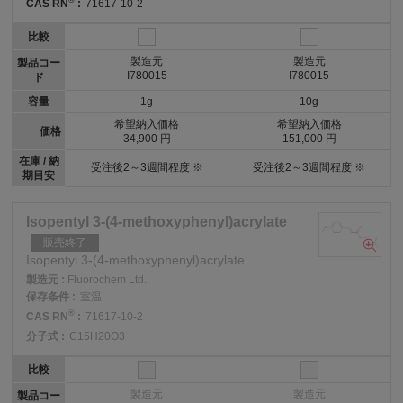
®
CAS RN
:
71617-10-2
比較
製造元
製造元
製品コー
I780015
I780015
ド
容量
1g
10g
希望納入価格
希望納入価格
価格
34,900 円
151,000 円
在庫 / 納
受注後2～3週間程度 ※
受注後2～3週間程度 ※
期目安
Isopentyl 3-(4-methoxyphenyl)acrylate
販売終了
Isopentyl 3-(4-methoxyphenyl)acrylate
製造元 :
Fluorochem Ltd.
保存条件 :
室温
®
CAS RN
:
71617-10-2
分子式 :
C15H20O3
比較
製造元
製造元
製品コー