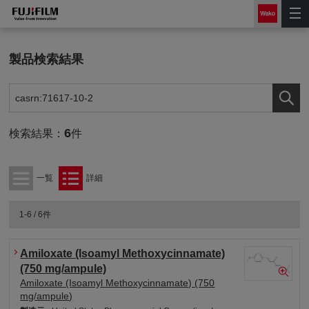
製品検索結果
6
検索結果：
件
一覧
詳細
1-6 / 6件
Amiloxate (Isoamyl Methoxycinnamate)
(750 mg/ampule)
Amiloxate (Isoamyl Methoxycinnamate) (750
mg/ampule)