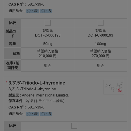
®
CAS RN
:
5817-39-0
適用法令 :
労・表
労・S
比較
製造元
製造元
製品コー
DCTI-C-000193
DCTI-C-000193
ド
容量
50mg
100mg
希望納入価格
希望納入価格
価格
210,000 円
270,000 円
在庫 / 納
照会
照会
期目安
3,3',5'-Triiodo-L-thyronine
3,3',5'-Triiodo-L-thyronine
製造元 :
Angene International Limited.
保存条件 :
冷凍 (ドライアイス輸送)
®
CAS RN
:
5817-39-0
適用法令 :
労・表
労・S
比較