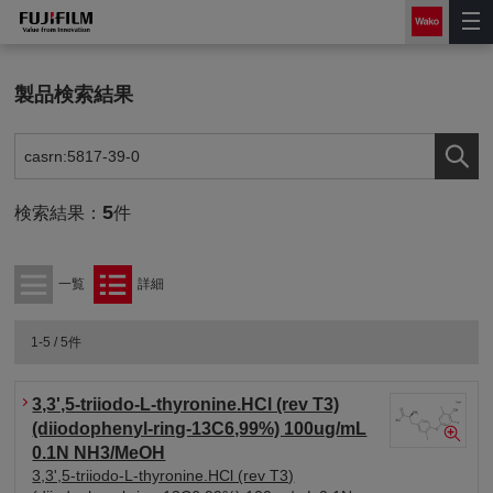
製品検索結果
5
検索結果：
件
一覧
詳細
1-5 / 5件
3,3',5-triiodo-L-thyronine.HCl (rev T3)
(diiodophenyl-ring-13C6,99%) 100ug/mL
0.1N NH3/MeOH
3,3',5-triiodo-L-thyronine.HCl (rev T3)