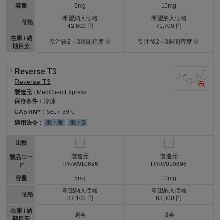
容量
5mg
10mg
希望納入価格
希望納入価格
価格
42,600 円
71,700 円
在庫 / 納
受注後2～3週間程度 ※
受注後2～3週間程度 ※
期目安
Reverse T3
Reverse T3
製造元 :
MedChemExpress
保存条件 :
冷凍
®
CAS RN
:
5817-39-0
適用法令 :
労・表
労・S
比較
製造元
製造元
製品コー
HY-W010696
HY-W010696
ド
容量
5mg
10mg
希望納入価格
希望納入価格
価格
37,100 円
63,300 円
在庫 / 納
照会
照会
期目安