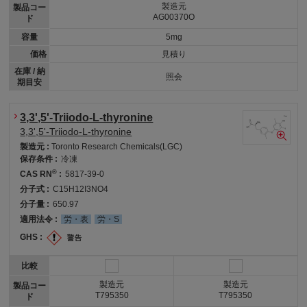
製造元
製品コー
AG00370O
ド
容量
5mg
価格
見積り
在庫 / 納
照会
期目安
3,3',5'-Triiodo-L-thyronine
3,3',5'-Triiodo-L-thyronine
製造元 :
Toronto Research Chemicals(LGC)
保存条件 :
冷凍
®
CAS RN
:
5817-39-0
分子式 :
C15H12I3NO4
分子量 :
650.97
適用法令 :
労・表
労・S
GHS :
比較
製造元
製造元
製品コー
T795350
T795350
ド