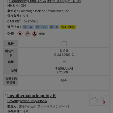
(diiodophenyl-ring-13C6,99%) 100ug/mL 0.1N
NH3/MeOH
製造元 :
Cambridge Isotope Laboratories, Inc.
保存条件 :
冷凍
®
CAS RN
:
5817-39-0
適用法令 :
労・表
労・有2
労・S
危4-ア(水)
GHS :
比較
製造元
製品コー
CLM-10601-C
ド
容量
1mL
希望納入価格
価格
272,800 円
在庫 / 納
照会
期目安
Levothyroxine Impurity-K
Levothyroxine Impurity-K
製造元 :
(株)ダイセル [ファーマスタンダード]
保存条件 :
冷蔵