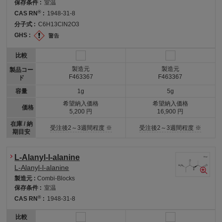
保存条件 :
室温
®
CAS RN
:
1948-31-8
分子式 :
C6H13ClN2O3
GHS :
比較
製造元
製造元
製品コー
F463367
F463367
ド
容量
1g
5g
希望納入価格
希望納入価格
価格
5,200 円
16,900 円
在庫 / 納
受注後2～3週間程度 ※
受注後2～3週間程度 ※
期目安
L-Alanyl-l-alanine
L-Alanyl-l-alanine
製造元 :
Combi-Blocks
保存条件 :
室温
®
CAS RN
:
1948-31-8
比較