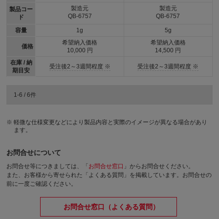
製造元
製造元
製品コー
QB-6757
QB-6757
ド
容量
1g
5g
希望納入価格
希望納入価格
価格
10,000 円
14,500 円
在庫 / 納
受注後2～3週間程度 ※
受注後2～3週間程度 ※
期目安
1-6 / 6件
軽微な仕様変更などにより製品内容と実際のイメージが異なる場合があり
ます。
お問合せについて
お問合せ等につきましては、「
お問合せ窓口
」からお問合せください。
また、お客様から寄せられた「よくある質問」を掲載しています。お問合せの
前に一度ご確認ください。
お問合せ窓口（よくある質問）