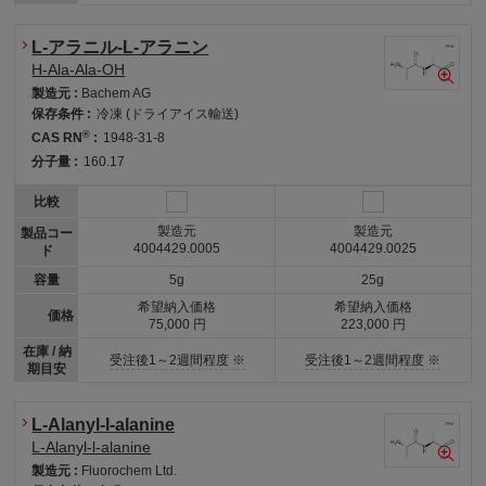
L-アラニル-L-アラニン
H-Ala-Ala-OH
製造元 :
Bachem AG
保存条件 :
冷凍 (ドライアイス輸送)
®
CAS RN
:
1948-31-8
分子量 :
160.17
比較
製造元
製造元
製品コー
4004429.0005
4004429.0025
ド
容量
5g
25g
希望納入価格
希望納入価格
価格
75,000 円
223,000 円
在庫 / 納
受注後1～2週間程度 ※
受注後1～2週間程度 ※
期目安
L-Alanyl-l-alanine
L-Alanyl-l-alanine
製造元 :
Fluorochem Ltd.