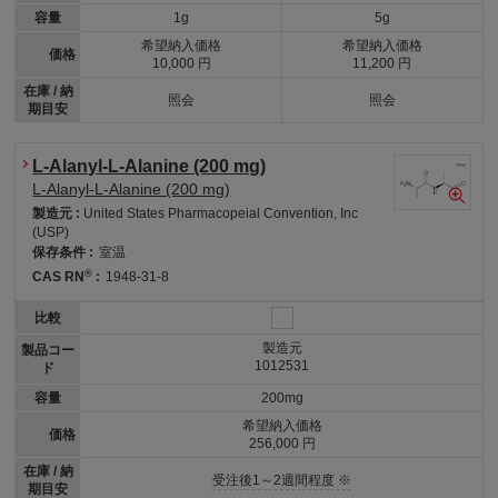
容量
1g
5g
希望納入価格
希望納入価格
価格
10,000 円
11,200 円
在庫 / 納
照会
照会
期目安
L-Alanyl-L-Alanine (200 mg)
L-Alanyl-L-Alanine (200 mg)
製造元 :
United States Pharmacopeial Convention, Inc
(USP)
保存条件 :
室温
®
CAS RN
:
1948-31-8
比較
製造元
製品コー
1012531
ド
容量
200mg
希望納入価格
価格
256,000 円
在庫 / 納
受注後1～2週間程度 ※
期目安