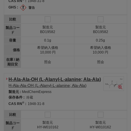
CAS RN
:
1948-31-8
GHS :
比較
製造元
製造元
製品コー
BD19582
BD19582
ド
容量
0.1g
0.25g
希望納入価格
希望納入価格
価格
10,000 円
10,000 円
在庫 / 納
照会
照会
期目安
H-Ala-Ala-OH (L-Alanyl-L-alanine; Ala-Ala)
H-Ala-Ala-OH (L-Alanyl-L-alanine; Ala-Ala)
製造元 :
MedChemExpress
保存条件 :
冷蔵
®
CAS RN
:
1948-31-8
比較
製造元
製造元
製品コー
HY-W010162
HY-W010162
ド