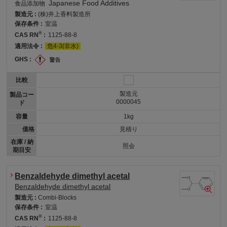
Japanese Food Additives
食品添加物
製造元 :
(株)井上香料製造所
保存条件 :
室温
®
CAS RN
:
1125-88-8
適用法令 :
危4-3(非水)
GHS :
比較
製造元
製品コー
0000045
ド
容量
1kg
価格
見積り
在庫 / 納
照会
期目安
Benzaldehyde dimethyl acetal
Benzaldehyde dimethyl acetal
製造元 :
Combi-Blocks
保存条件 :
室温
®
CAS RN
:
1125-88-8