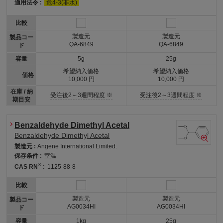
適用法令 :
危4-3(非水)
比較
製造元
製造元
製品コー
QA-6849
QA-6849
ド
容量
5g
25g
希望納入価格
希望納入価格
価格
10,000 円
10,000 円
在庫 / 納
受注後2～3週間程度 ※
受注後2～3週間程度 ※
期目安
Benzaldehyde Dimethyl Acetal
Benzaldehyde Dimethyl Acetal
製造元 :
Angene International Limited.
保存条件 :
室温
®
CAS RN
:
1125-88-8
比較
製造元
製造元
製品コー
AG0034HI
AG0034HI
ド
容量
1kg
25g