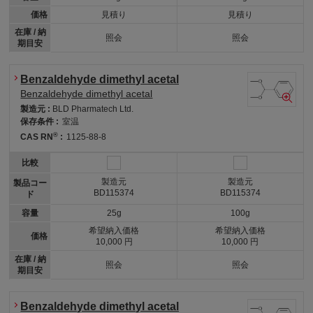
価格
見積り
見積り
在庫 / 納
照会
照会
期目安
Benzaldehyde dimethyl acetal
Benzaldehyde dimethyl acetal
製造元 :
BLD Pharmatech Ltd.
保存条件 :
室温
®
CAS RN
:
1125-88-8
比較
製造元
製造元
製品コー
BD115374
BD115374
ド
容量
25g
100g
希望納入価格
希望納入価格
価格
10,000 円
10,000 円
在庫 / 納
照会
照会
期目安
Benzaldehyde dimethyl acetal