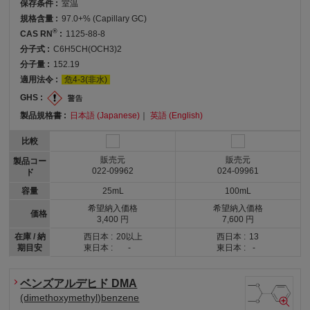
保存条件 :
室温
規格含量 :
97.0+% (Capillary GC)
®
CAS RN
:
1125-88-8
分子式 :
C6H5CH(OCH3)2
分子量 :
152.19
適用法令 :
危4-3(非水)
GHS :
製品規格書 :
日本語 (Japanese)
｜
英語 (English)
比較
販売元
販売元
製品コー
022-09962
024-09961
ド
容量
25mL
100mL
希望納入価格
希望納入価格
価格
3,400 円
7,600 円
在庫 / 納
西日本 :
20以上
西日本 :
13
期目安
東日本 :
-
東日本 :
-
ベンズアルデヒド DMA
(dimethoxymethyl)benzene