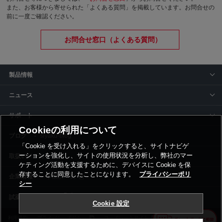
また、お客様から寄せられた「よくある質問」を掲載しています。お問合せの
前に一度ご確認ください。
お問合せ窓口（よくある質問）
製品情報
ニュース
サポート
Cookieの利用について
siyaku-blog
「Cookie を受け入れる」をクリックすると、サイトナビゲ
ーションを強化し、サイトの使用状況を分析し、弊社のマー
取扱いメーカー
ケティング活動を支援するために、デバイスに Cookie を保
存することに同意したことになります。
プライバシーポリ
事業所一覧
シー
Cookie 設定
利用規約
プライバシーポリシー
コーポレートサイト
Cookie設定