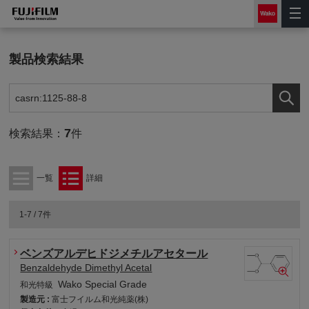
製品検索結果
7
検索結果：
件
一覧
詳細
1-7 / 7件
ベンズアルデヒドジメチルアセタール
Benzaldehyde Dimethyl Acetal
Wako Special Grade
和光特級
製造元 :
富士フイルム和光純薬(株)