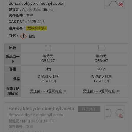
Benzaldehyde dimethyl acetal
製造元 :
Apollo Scientific Ltd.
保存条件 :
室温
®
CAS RN
:
1125-88-8
適用法令 :
危4-3(非水)
GHS :
比較
製造元
製造元
製品コー
OR3467
OR3467
ド
容量
1kg
100g
希望納入価格
希望納入価格
価格
35,700 円
12,200 円
在庫 / 納
受注後2～3週間程度 ※
受注後2～3週間程度 ※
期目安
Benzaldehyde dimethyl acetal
販売終了
Benzaldehyde dimethyl acetal
製造元 :
MATRIX SCIENTIFIC
保存条件 :
室温