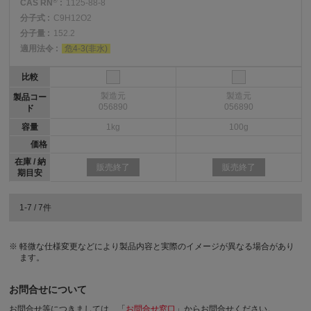
®
CAS RN
:
1125-88-8
分子式 :
C9H12O2
分子量 :
152.2
適用法令 :
危4-3(非水)
比較
製造元
製造元
製品コー
056890
056890
ド
容量
1kg
100g
価格
在庫 / 納
販売終了
販売終了
期目安
1-7 / 7件
軽微な仕様変更などにより製品内容と実際のイメージが異なる場合があり
ます。
お問合せについて
お問合せ等につきましては、「
お問合せ窓口
」からお問合せください。