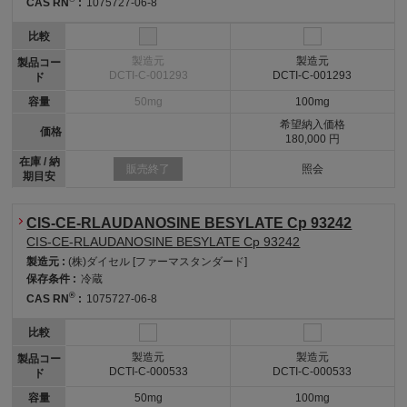
CAS RN
:
1075727-06-8
比較
製造元
製造元
製品コー
DCTI-C-001293
DCTI-C-001293
ド
容量
50mg
100mg
希望納入価格
価格
180,000 円
在庫 / 納
販売終了
照会
期目安
CIS-CE-RLAUDANOSINE BESYLATE Cp 93242
CIS-CE-RLAUDANOSINE BESYLATE Cp 93242
製造元 :
(株)ダイセル [ファーマスタンダード]
保存条件 :
冷蔵
®
CAS RN
:
1075727-06-8
比較
製造元
製造元
製品コー
DCTI-C-000533
DCTI-C-000533
ド
容量
50mg
100mg