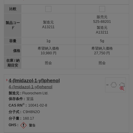
比較
販売元
525-88201
製造元
製品コー
A13211
ド
製造元
A13211
容量
1g
5g
希望納入価格
希望納入価格
価格
10,980 円
27,750 円
在庫 / 納
照会
照会
期目安
4-(Imidazol-1-yl)phenol
4-(Imidazol-1-yl)phenol
製造元 :
Fluorochem Ltd.
保存条件 :
室温
®
CAS RN
:
10041-02-8
分子式 :
C9H8N2O
分子量 :
160.17
GHS :