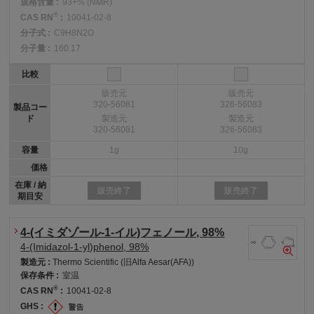
規格含量 :
93+% (NMR)
®
CAS RN
:
10041-02-8
分子式 :
C9H8N2O
分子量 :
160.17
比較
販売元
販売元
320-56081
326-56083
製品コー
ド
製造元
製造元
320-56081
326-56083
容量
1g
10g
価格
在庫 / 納
販売終了
販売終了
期目安
4-(イミダゾール-1-イル)フェノール, 98%
4-(Imidazol-1-yl)phenol, 98%
製造元 :
Thermo Scientific (旧Alfa Aesar(AFA))
保存条件 :
室温
®
CAS RN
:
10041-02-8
GHS :