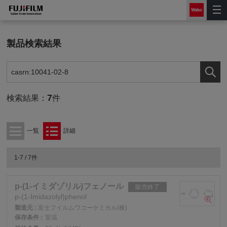
製品検索結果
7
検索結果：
件
一覧
詳細
1-7 / 7件
p-(1-イミダゾリル)フェノール
販売終了
p-(1-Imidazolyl)phenol
製造元 :
富士フイルムワコーケミカル(株)
保存条件 :
室温