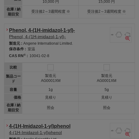
10,000 円
15,000 円
在庫 / 納
受注後2～3週間程度 ※
受注後2～3週間程度 ※
期目安
Phenol, 4-(1H-imidazol-1-yl)-
Phenol, 4-(1H-imidazol-1-yl)-
製造元 :
Angene International Limited.
保存条件 :
室温
®
CAS RN
:
10041-02-8
比較
製造元
製造元
製品コー
AG0001XM
AG0001XM
ド
容量
1g
5g
価格
見積り
見積り
在庫 / 納
照会
照会
期目安
4-(1H-Imidazol-1-yl)phenol
4-(1H-Imidazol-1-yl)phenol