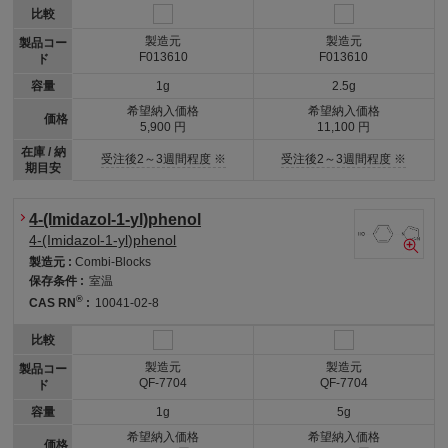
比較
製造元
製造元
製品コー
F013610
F013610
ド
容量
1g
2.5g
希望納入価格
希望納入価格
価格
5,900 円
11,100 円
在庫 / 納
受注後2～3週間程度 ※
受注後2～3週間程度 ※
期目安
4-(Imidazol-1-yl)phenol
4-(Imidazol-1-yl)phenol
製造元 :
Combi-Blocks
保存条件 :
室温
®
CAS RN
:
10041-02-8
比較
製造元
製造元
製品コー
QF-7704
QF-7704
ド
容量
1g
5g
希望納入価格
希望納入価格
価格