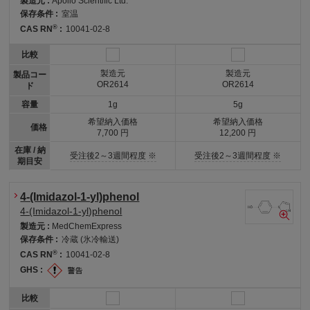
製造元 :
Apollo Scientific Ltd.
保存条件 :
室温
®
CAS RN
:
10041-02-8
比較
製造元
製造元
製品コー
OR2614
OR2614
ド
容量
1g
5g
希望納入価格
希望納入価格
価格
7,700 円
12,200 円
在庫 / 納
受注後2～3週間程度 ※
受注後2～3週間程度 ※
期目安
4-(Imidazol-1-yl)phenol
4-(Imidazol-1-yl)phenol
製造元 :
MedChemExpress
保存条件 :
冷蔵 (氷冷輸送)
®
CAS RN
:
10041-02-8
GHS :
比較