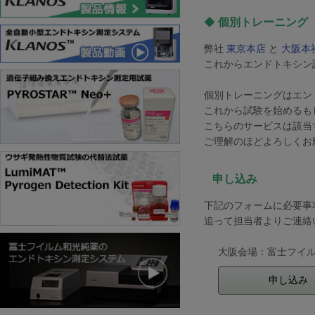
◆
個別トレーニング
弊社
東京本店
と
大阪本
これからエンドトキシン
個別トレーニングはエン
これから試験を始めるも
こちらのサービスは該当
ご理解のほどよろしくお
申し込み
下記のフォームに必要
追って担当者よりご連絡
大阪会場：富士フイ
申し込み